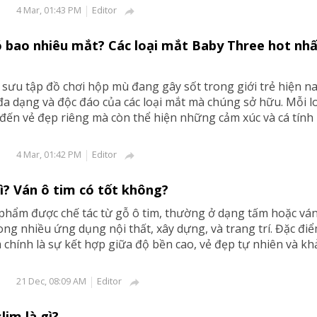
Editor
4 Mar, 01:43 PM

 bao nhiêu mắt? Các loại mắt Baby Three hot nh
sưu tập đồ chơi hộp mù đang gây sốt trong giới trẻ hiện na
đa dạng và độc đáo của các loại mắt mà chúng sở hữu. Mỗi l
đến vẻ đẹp riêng mà còn thể hiện những cảm xúc và cá tính
Editor
4 Mar, 01:42 PM

gì? Ván ô tim có tốt không?
 phẩm được chế tác từ gỗ ô tim, thường ở dạng tấm hoặc ván
ng nhiều ứng dụng nội thất, xây dựng, và trang trí. Đặc điể
m chính là sự kết hợp giữa độ bền cao, vẻ đẹp tự nhiên và k
Editor
21 Dec, 08:09 AM

lim là gì?