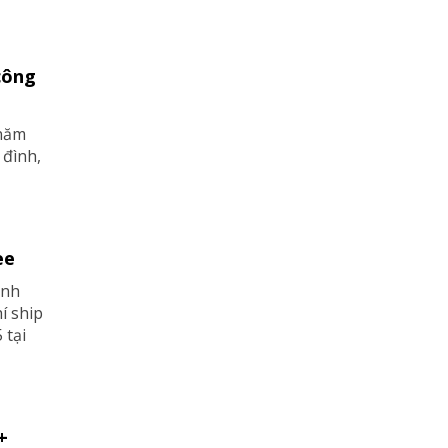
công
 năm
 đình,
ee
ình
í ship
 tại
+