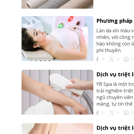
Phương pháp 
Làn da xỉn màu v
nhiên, với công 
hào không còn là
phi thuyền.
0
0
0
Dịch vụ triệt 
YB Spa là một tr
trải nghiệm triệ
ngũ chuyên viên 
màng, tự tin thể h
0
0
0
Dịch vụ triệt 