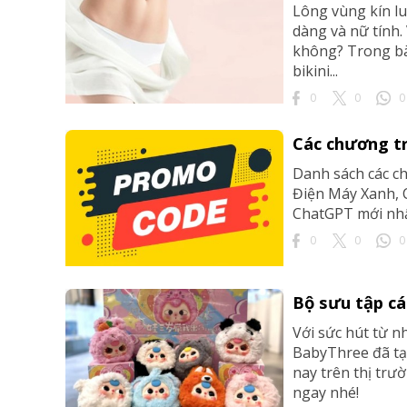
Lông vùng kín lu
dàng và nữ tính. 
không? Trong bài
bikini...
0
0
0
Các chương t
Danh sách các ch
Điện Máy Xanh, C
ChatGPT mới nhấ
0
0
0
Bộ sưu tập cá
Với sức hút từ n
BabyThree đã tạo
nay trên thị trư
ngay nhé!