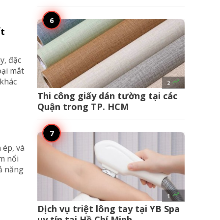
ất
y, đặc
oại mắt
 khác

2
Thi công giấy dán tường tại các
Quận trong TP. HCM
 ép, và
m nổi
hả năng

1
Dịch vụ triệt lông tay tại YB Spa
uy tín tại Hồ Chí Minh