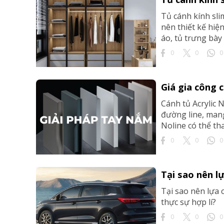
Tủ cánh kính sli
nên thiết kế hiệ
áo, tủ trưng bày
0
0
0
Giá gia công 
Cánh tủ Acrylic
đường line, mang
Noline có thể tha
0
0
0
Tại sao nên l
Tại sao nên lựa 
thực sự hợp lí?
0
0
0