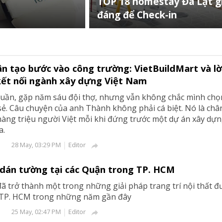
TOP 18 homestay Đà Lạt gi
đáng để Check-in
hân tạo bước vào công trường: VietBuildMart và lời
kết nối ngành xây dựng Việt Nam
 tuần, gặp năm sáu đội thợ, nhưng vẫn không chắc mình chọ
sẻ. Câu chuyện của anh Thành không phải cá biệt. Nó là ch
àng triệu người Việt mỗi khi đứng trước một dự án xây dự
a.
Editor
28 May, 03:29 PM

 dán tường tại các Quận trong TP. HCM
ã trở thành một trong những giải pháp trang trí nội thất đ
 TP. HCM trong những năm gần đây
Editor
25 May, 02:47 PM
