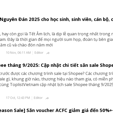
 Nguyên Đán 2025 cho học sinh, sinh viên, cán bộ, 
hay còn gọi là Tết Âm lịch, là dịp lễ quan trọng nhất trong
am. Đây là thời gian để mọi người sum họp, đoàn tụ bên gia
năm cũ và chào đón năm mới
Editor
10 Nov, 06:11 AM

pee tháng 9/2025: Cập nhật chi tiết săn sale Shop
trước được các chương trình sale tại Shopee? Các chương tr
ale gì, khung giờ nào, thương hiệu nào tham gia, có miễn ph
ùng ToplistVietnam cập nhật lịch sale Shopee tháng 9/2025
Editor
17 Oct, 12:43 PM

Season Sale] Săn voucher ACFC giảm giá đến 50%+