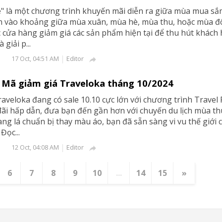
e" là một chương trình khuyến mãi diễn ra giữa mùa mua sắ
n vào khoảng giữa mùa xuân, mùa hè, mùa thu, hoặc mùa đ
c cửa hàng giảm giá các sản phẩm hiện tại để thu hút khách
giải p...
Editor
17 Oct, 04:51 AM

 Mã giảm giá Traveloka tháng 10/2024
aveloka đang có sale 10.10 cực lớn với chương trình Travel 
ãi hấp dẫn, đưa bạn đến gần hơn với chuyến du lịch mùa th
ng lá chuẩn bị thay màu áo, bạn đã sẵn sàng vi vu thế giới 
Đọc...
Editor
12 Oct, 04:08 AM

6
7
8
9
10
...
14
15
»