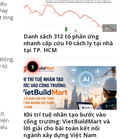
dịu
 hay
t lông

2
Danh sách 312 tổ phản ứng
nhanh cấp cứu F0 cách ly tại nhà
tại TP. HCM
 Động,
ý từ

1
gờ,
Khi trí tuệ nhân tạo bước vào
hiện
công trường: VietBuildMart và
iểu
lời giải cho bài toán kết nối
ngành xây dựng Việt Nam