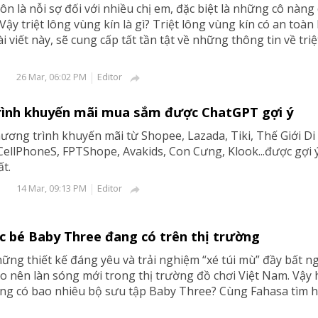
ôn là nỗi sợ đối với nhiều chị em, đặc biệt là những cô nàng 
Vậy triệt lông vùng kín là gì? Triệt lông vùng kín có an toàn
 viết này, sẽ cung cấp tất tần tật về những thông tin về triệ
Editor
26 Mar, 06:02 PM

rình khuyến mãi mua sắm được ChatGPT gợi ý
ương trình khuyến mãi từ Shopee, Lazada, Tiki, Thế Giới Di
ellPhoneS, FPTShope, Avakids, Con Cưng, Klook...được gợi 
t.
Editor
14 Mar, 09:13 PM

c bé Baby Three đang có trên thị trường
hững thiết kế đáng yêu và trải nghiệm “xé túi mù” đầy bất n
 nên làn sóng mới trong thị trường đồ chơi Việt Nam. Vậy 
ờng có bao nhiêu bộ sưu tập Baby Three? Cùng Fahasa tìm h