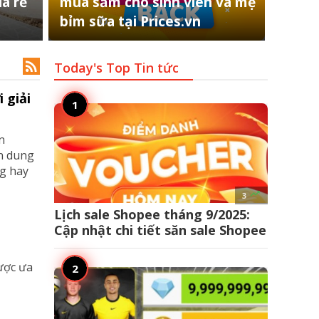
á rẻ
mua sắm cho sinh viên và mẹ
bỉm sữa tại Prices.vn

Today's Top
Tin tức
 giải
n
ân dung
ng hay

3
Lịch sale Shopee tháng 9/2025:
Cập nhật chi tiết săn sale Shopee
ược ưa