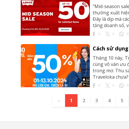
"Mid-season sal
thường xuất hiệ
Đây là dịp mà cá
tăng doanh số, và 
0
0
0
Cách sử dụng
Tháng 10 này, Tr
cùng vô vàn ưu đ
trong mơ. Thu sa
Traveloka chưa? 
0
0
0
«
1
2
3
4
5