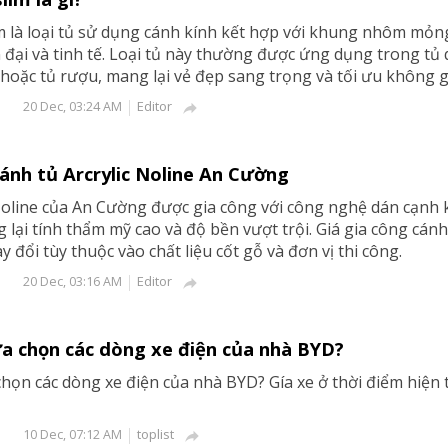
m là loại tủ sử dụng cánh kính kết hợp với khung nhôm mỏn
n đại và tinh tế. Loại tủ này thường được ứng dụng trong tủ
 hoặc tủ rượu, mang lại vẻ đẹp sang trọng và tối ưu không g
Editor
20 Dec, 03:24 AM

cánh tủ Arcrylic Noline An Cường
 Noline của An Cường được gia công với công nghệ dán cạnh
 lại tính thẩm mỹ cao và độ bền vượt trội. Giá gia công cánh
y đổi tùy thuộc vào chất liệu cốt gỗ và đơn vị thi công.
Editor
20 Dec, 03:16 AM

ựa chọn các dòng xe điện của nhà BYD?
chọn các dòng xe điện của nhà BYD? Gía xe ở thời điểm hiện t
toplist
10 Dec, 07:12 AM
