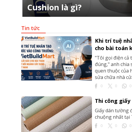
Cushion là gì?
Tin tức
ông Nghệ 24h
erved.
Khi trí tuệ n
cho bài toán 
"Tôi gọi điện cả
đúng," anh chia 
quen thuộc của h
sửa chữa nhà cử
0
0
0
Thi công giấy
Giấy dán tường đ
chuộng nhất tại
0
0
0