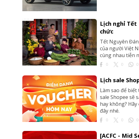
Lịch nghỉ Tết
chức
Tết Nguyên Đán, 
của người Việt N
cùng nhau tiễn 
0
0
0
Lịch sale Sho
Làm sao để biết 
sale Shopee sẽ s
hay không? Hãy c
đây nhé.
0
0
0
[ACFC - Mid 