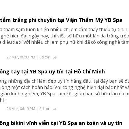
tắm trắng phi thuyền tại Viện Thẩm Mỹ YB Spa
à thâm sạm luôn khiến nhiều chị em cảm thấy thiếu tự tin. 
nghệ hiện đại ngày nay, thì việc sở hữu một làn da trắng trẻ
 điều xa xỉ với nhiều chị em phụ nữ khi đã có công nghệ tắ
Editor
27 Mar, 06:03 PM

lông tay tại YB Spa uy tín tại Hồ Chí Minh
ong những địa chỉ làm đẹp uy tín hàng đầu, tại đây bạn sẽ 
t lông một cách hoàn hảo. Với công nghệ hiện đại bậc nhất v
giàu kinh nghiệm, YB Spa cam kết giúp bạn sở hữu làn da m
i...
Editor
26 Mar, 06:19 PM

lông bikini vĩnh viễn tại YB Spa an toàn và uy tín