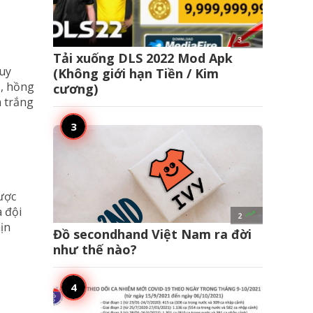

3
Tải xuống DLS 2022 Mod Apk
Tuy
(Không giới hạn Tiền / Kim
o, hồng
cương)
m trắng
được
à đội

2
ịn
Đồ secondhand Việt Nam ra đời
như thế nào?