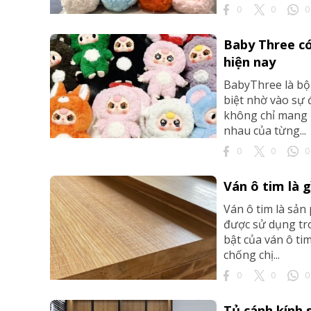
0
0
0
Baby Three có
hiện nay
BabyThree là bộ 
biệt nhờ vào sự 
không chỉ mang 
nhau của từng...
0
0
0
Ván ô tim là 
Ván ô tim là sản
được sử dụng tro
bật của ván ô ti
chống chị...
0
0
0
Tủ cánh kính s