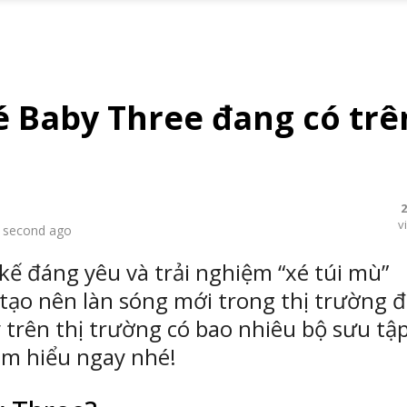
é Baby Three đang có trê
2
v
 second ago
kế đáng yêu và trải nghiệm “xé túi mù”
tạo nên làn sóng mới trong thị trường 
 trên thị trường có bao nhiêu bộ sưu tậ
ìm hiểu ngay nhé!