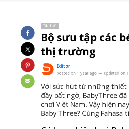
TIN TỨC
Bộ sưu tập các b
thị trường
Editor
posted on
1 year ago
—
updated on
1
Với sức hút từ những thiết 
đầy bất ngờ, BabyThree đã 
chơi Việt Nam. Vậy hiện nay
Baby Three? Cùng Fahasa t