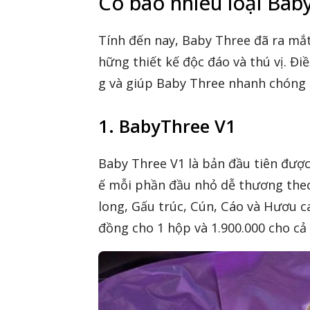
Có bao nhiêu loại Bab
Tính đến nay, Baby Three đã ra mắt
hững thiết kế độc đáo và thú vị. Đi
ông Nghệ 24h
g và giúp Baby Three nhanh chóng c
erved.
1. BabyThree V1
Baby Three V1 là bản đầu tiên được
ế mỗi phần đầu nhỏ dễ thương the
long, Gấu trúc, Cún, Cáo và Hươu c
đồng cho 1 hộp và 1.900.000 cho cả