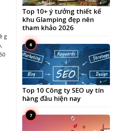

4
Top 10+ ý tưởng thiết kế
khu Glamping đẹp nên
tham khảo 2026
ề g
,
50

4
Top 10 Công ty SEO uy tín
hàng đầu hiện nay