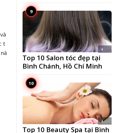
 và
 t

4
 nà
Top 10 Salon tóc đẹp tại
Bình Chánh, Hồ Chí Minh

4
Top 10 Beauty Spa tại Bình