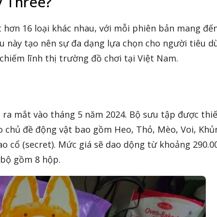
y Three?
 hơn 16 loại khác nhau, với mỗi phiên bản mang đế
ều này tạo nên sự đa dạng lựa chọn cho người tiêu d
hiếm lĩnh thị trường đồ chơi tại Việt Nam.
 ra mắt vào tháng 5 năm 2024. Bộ sưu tập được thiế
o chủ đề động vật bao gồm Heo, Thỏ, Mèo, Voi, Khủ
ao cổ (secret). Mức giá sẽ dao dộng từ khoảng 290.0
 bộ gồm 8 hộp.