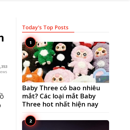
Today's Top
Posts
n
,353
iews

5
Baby Three có bao nhiêu
đồ
mắt? Các loại mắt Baby
Three hot nhất hiện nay
p