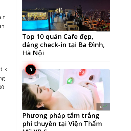
n n
ùn

5
Top 10 quán Cafe đẹp,
đáng check-in tại Ba Đình,
Hà Nội
t k
ng
00

4
Phương pháp tắm trắng
phi thuyền tại Viện Thẩm