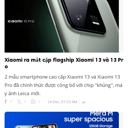
Xiaomi ra mắt cặp flagship Xiaomi 13 và 13 Pr
o
2 mẫu smartphone cao cấp Xiaomi 13 và Xiaomi 13
Pro đã chính thức được công bố với chip "khủng", má
y ảnh Leica mới.
0
0
0
14 Dec, 07:53 AM
