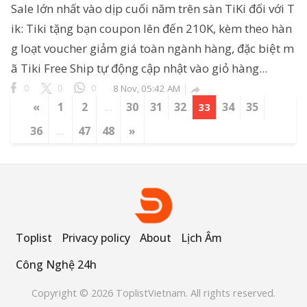
Sale lớn nhất vào dịp cuối năm trên sàn TiKi đối với T
ik: Tiki tặng bạn coupon lên đến 210K, kèm theo hàn
g loạt voucher giảm giá toàn ngành hàng, đặc biệt m
ã Tiki Free Ship tự động cập nhật vào giỏ hàng...
0
0
0
8 Nov, 05:42 AM

«
1
2
30
31
32
34
35
...
33
36
47
48
»
...
Toplist
Privacy policy
About
Lịch Âm
Công Nghệ 24h
Copyright © 2026 ToplistVietnam. All rights reserved.