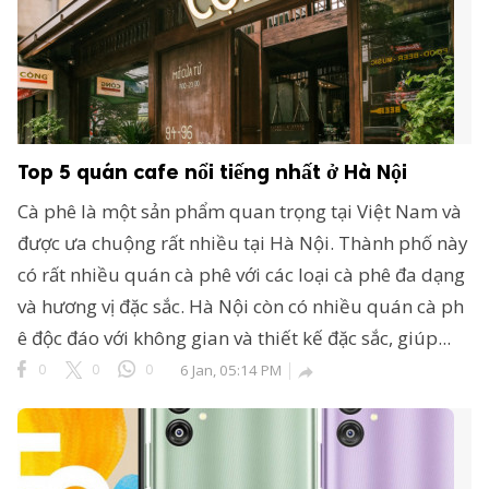
ông Nghệ 24h
erved.
Top 5 quán cafe nổi tiếng nhất ở Hà Nội
Cà phê là một sản phẩm quan trọng tại Việt Nam và
được ưa chuộng rất nhiều tại Hà Nội. Thành phố này
có rất nhiều quán cà phê với các loại cà phê đa dạng
và hương vị đặc sắc. Hà Nội còn có nhiều quán cà ph
ê độc đáo với không gian và thiết kế đặc sắc, giúp...
0
0
0
6 Jan, 05:14 PM
