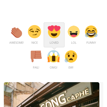
AWESOME!
NICE
LOVED
LOL
FUNNY
FAIL!
OMG!
EW!