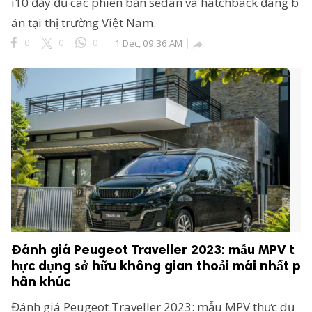
i10 đầy đủ các phiên bản sedan và hatchback đang b
án tại thị trường Việt Nam.
0
0
0
1 Dec, 09:36 AM

Đánh giá Peugeot Traveller 2023: mẫu MPV t
hực dụng sở hữu không gian thoải mái nhất p
hân khúc
Đánh giá Peugeot Traveller 2023: mẫu MPV thực dụ