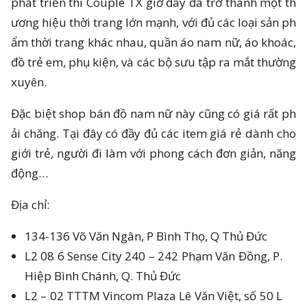
phát triển thì Couple TX giờ đây đã trở thành một th
ương hiệu thời trang lớn mạnh, với đủ các loại sản ph
ẩm thời trang khác nhau, quần áo nam nữ, áo khoác,
đồ trẻ em, phụ kiện, và các bộ sưu tập ra mắt thường
xuyên.
Đặc biệt shop bán đồ nam nữ này cũng có giá rất ph
ải chăng. Tại đây có đầy đủ các item giá rẻ dành cho
giới trẻ, người đi làm với phong cách đơn giản, năng
động…
Địa chỉ:
134-136 Võ Văn Ngân, P Bình Thọ, Q Thủ Đức
L2 08 6 Sense City 240 – 242 Phạm Văn Đồng, P.
Hiệp Bình Chánh, Q. Thủ Đức
L2 – 02 TTTM Vincom Plaza Lê Văn Việt, số 50 L