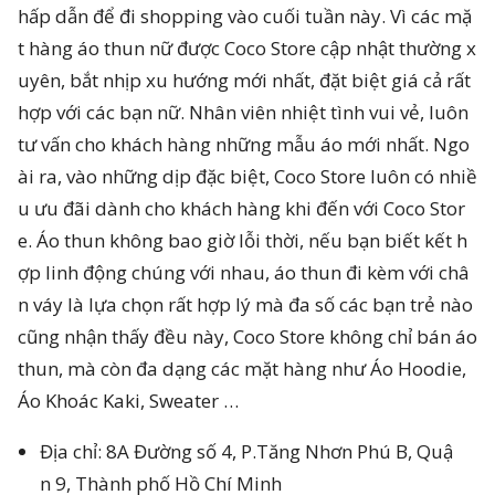
hấp dẫn để đi shopping vào cuối tuần này. Vì các mặ
t hàng áo thun nữ được Coco Store cập nhật thường x
uyên, bắt nhịp xu hướng mới nhất, đặt biệt giá cả rất
hợp với các bạn nữ. Nhân viên nhiệt tình vui vẻ, luôn
tư vấn cho khách hàng những mẫu áo mới nhất. Ngo
ài ra, vào những dịp đặc biệt, Coco Store luôn có nhiề
u ưu đãi dành cho khách hàng khi đến với Coco Stor
e. Áo thun không bao giờ lỗi thời, nếu bạn biết kết h
ợp linh động chúng với nhau, áo thun đi kèm với châ
n váy là lựa chọn rất hợp lý mà đa số các bạn trẻ nào
cũng nhận thấy đều này, Coco Store không chỉ bán áo
thun, mà còn đa dạng các mặt hàng như Áo Hoodie,
Áo Khoác Kaki, Sweater …
Địa chỉ: 8A Đường số 4, P.Tăng Nhơn Phú B, Quậ
n 9, Thành phố Hồ Chí Minh