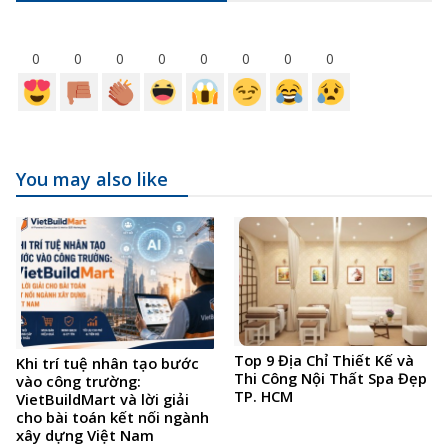
0
0
0
0
0
0
0
0
You may also like
Top 9 Địa Chỉ Thiết Kế và
Khi trí tuệ nhân tạo bước
Thi Công Nội Thất Spa Đẹp
vào công trường:
TP. HCM
VietBuildMart và lời giải
cho bài toán kết nối ngành
xây dựng Việt Nam