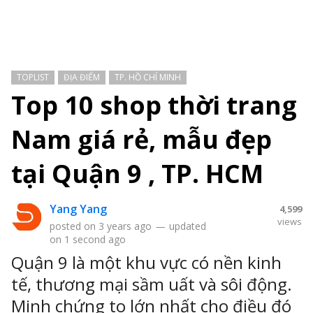
TOPLIST
ĐỊA ĐIỂM
TP. HỒ CHÍ MINH
Top 10 shop thời trang
Nam giá rẻ, mẫu đẹp
tại Quận 9 , TP. HCM
Yang Yang
4,599
views
posted on
3 years ago
—
updated
on
1 second ago
Quận 9 là một khu vực có nền kinh
tế, thương mại sầm uất và sôi động.
Minh chứng to lớn nhất cho điều đó