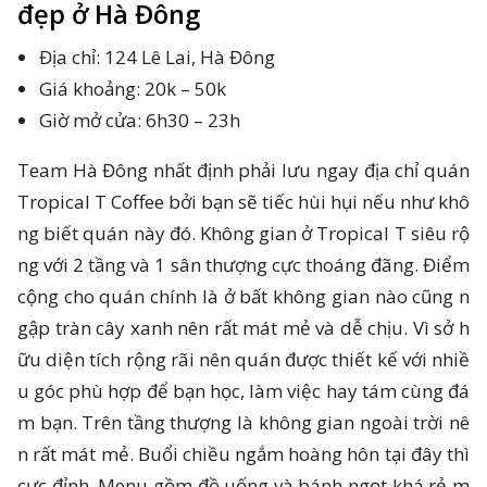
đẹp ở Hà Đông
Địa chỉ: 124 Lê Lai, Hà Đông
Giá khoảng: 20k – 50k
Giờ mở cửa: 6h30 – 23h
Team Hà Đông nhất định phải lưu ngay địa chỉ quán
Tropical T Coffee bởi bạn sẽ tiếc hùi hụi nếu như khô
ng biết quán này đó. Không gian ở Tropical T siêu rộ
ng với 2 tầng và 1 sân thượng cực thoáng đãng. Điểm
cộng cho quán chính là ở bất không gian nào cũng n
gập tràn cây xanh nên rất mát mẻ và dễ chịu. Vì sở h
ữu diện tích rộng rãi nên quán được thiết kế với nhiề
u góc phù hợp để bạn học, làm việc hay tám cùng đá
m bạn. Trên tầng thượng là không gian ngoài trời nê
n rất mát mẻ. Buổi chiều ngắm hoàng hôn tại đây thì
cực đỉnh. Menu gồm đồ uống và bánh ngọt khá rẻ m