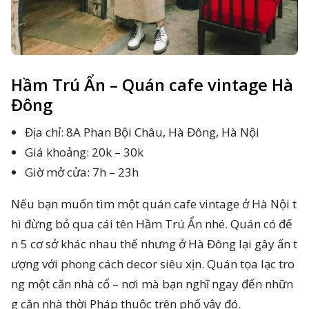
Hầm Trú Ẩn – Quán cafe vintage Hà
Đông
Địa chỉ: 8A Phan Bội Châu, Hà Đông, Hà Nội
Giá khoảng: 20k – 30k
Giờ mở cửa: 7h – 23h
Nếu bạn muốn tìm một quán cafe vintage ở Hà Nội t
hì đừng bỏ qua cái tên Hầm Trú Ẩn nhé. Quán có đế
n 5 cơ sở khác nhau thế nhưng ở Hà Đông lại gây ấn t
ượng với phong cách decor siêu xịn. Quán tọa lạc tro
ng một căn nhà cổ – nơi mà bạn nghĩ ngay đến nhữn
g căn nhà thời Pháp thuộc trên phố vậy đó.