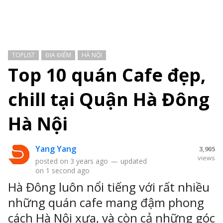
TOPLIST
ĐỊA ĐIỂM
HÀ NỘI
Top 10 quán Cafe đẹp,
chill tại Quận Hà Đông
Hà Nội
Yang Yang
3,905
views
posted on
3 years ago
—
updated
on
1 second ago
Hà Đông luôn nổi tiếng với rất nhiều
những quán cafe mang đậm phong
cách Hà Nội xưa, và còn cả những góc