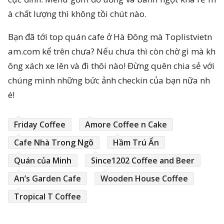
à chất lượng thì không tồi chút nào.
Bạn đã tới top quán cafe ở Hà Đông mà Toplistvietn
am.com kể trên chưa? Nếu chưa thì còn chờ gì mà kh
ông xách xe lên và đi thôi nào! Đừng quên chia sẻ với
chúng mình những bức ảnh checkin của bạn nữa nh
é!
Friday Coffee
Amore Coffee n Cake
Cafe Nhà Trong Ngõ
Hầm Trú Ẩn
Quán của Minh
Since1202 Coffee and Beer
An’s Garden Cafe
Wooden House Coffee
Tropical T Coffee