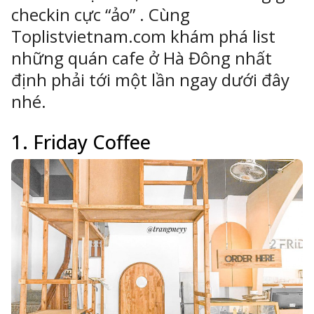
checkin cực “ảo” . Cùng
Toplistvietnam.com khám phá list
những quán cafe ở Hà Đông nhất
ông Nghệ 24h
định phải tới một lần ngay dưới đây
erved.
nhé.
1. Friday Coffee