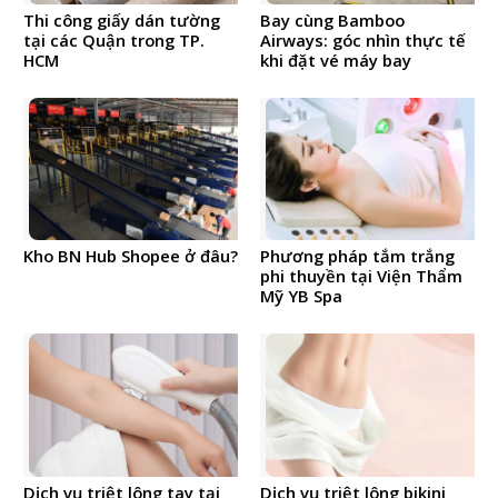
Thi công giấy dán tường
Bay cùng Bamboo
tại các Quận trong TP.
Airways: góc nhìn thực tế
HCM
khi đặt vé máy bay
Kho BN Hub Shopee ở đâu?
Phương pháp tắm trắng
phi thuyền tại Viện Thẩm
Mỹ YB Spa
Dịch vụ triệt lông tay tại
Dịch vụ triệt lông bikini