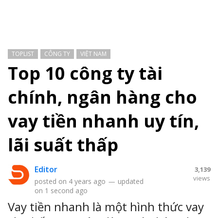
TOPLIST
CÔNG TY
VIỆT NAM
Top 10 công ty tài
chính, ngân hàng cho
vay tiền nhanh uy tín,
lãi suất thấp
Editor
3,139
views
posted on
4 years ago
—
updated
on
1 second ago
Vay tiền nhanh là một hình thức vay