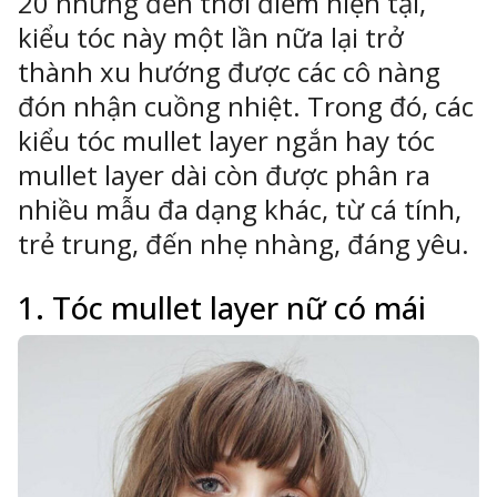
20 nhưng đến thời điểm hiện tại,
kiểu tóc này một lần nữa lại trở
thành xu hướng được các cô nàng
đón nhận cuồng nhiệt. Trong đó, các
ông Nghệ 24h
kiểu tóc mullet layer ngắn hay tóc
erved.
mullet layer dài còn được phân ra
nhiều mẫu đa dạng khác, từ cá tính,
trẻ trung, đến nhẹ nhàng, đáng yêu.
1. Tóc mullet layer nữ có mái