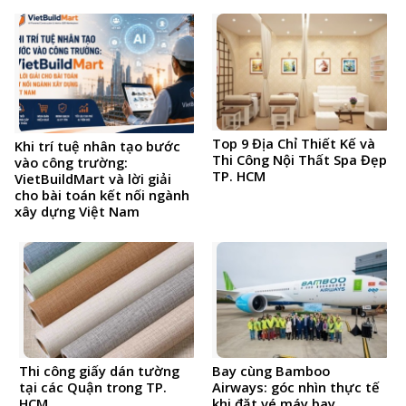
Top 9 Địa Chỉ Thiết Kế và
Khi trí tuệ nhân tạo bước
Thi Công Nội Thất Spa Đẹp
vào công trường:
TP. HCM
VietBuildMart và lời giải
cho bài toán kết nối ngành
xây dựng Việt Nam
Thi công giấy dán tường
Bay cùng Bamboo
tại các Quận trong TP.
Airways: góc nhìn thực tế
HCM
khi đặt vé máy bay