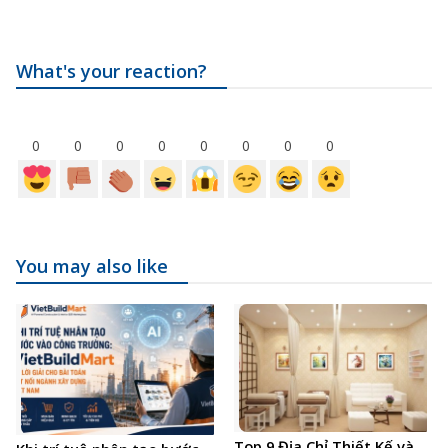
What's your reaction?
0
0
0
0
0
0
0
0
You may also like
Top 9 Địa Chỉ Thiết Kế và