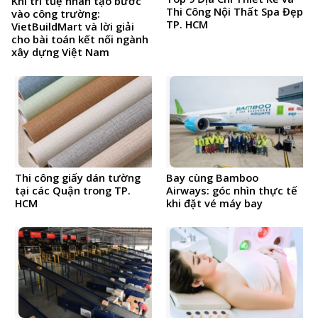
Khi trí tuệ nhân tạo bước
Thi Công Nội Thất Spa Đẹp
vào công trường:
TP. HCM
VietBuildMart và lời giải
cho bài toán kết nối ngành
xây dựng Việt Nam
Thi công giấy dán tường
Bay cùng Bamboo
tại các Quận trong TP.
Airways: góc nhìn thực tế
HCM
khi đặt vé máy bay