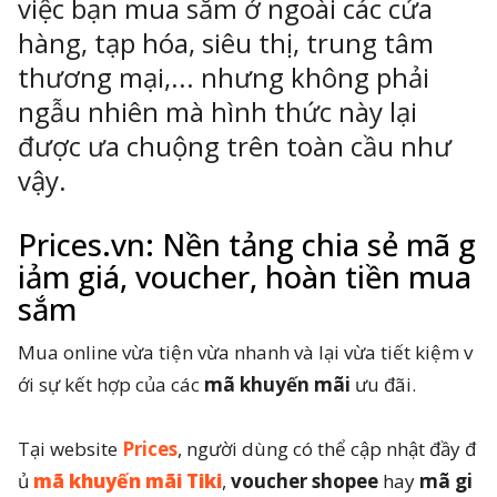
việc bạn mua sắm ở ngoài các cửa
hàng, tạp hóa, siêu thị, trung tâm
thương mại,... nhưng không phải
ngẫu nhiên mà hình thức này lại
ông Nghệ 24h
erved.
được ưa chuộng trên toàn cầu như
vậy.
Prices.vn: Nền tảng chia sẻ mã g
iảm giá, voucher, hoàn tiền mua
sắm
Mua online vừa tiện vừa nhanh và lại vừa tiết kiệm v
ới sự kết hợp của các
mã khuyến mãi
ưu đãi.
Tại website
Prices
, người dùng có thể cập nhật đầy đ
ủ
mã khuyến mãi Tiki
,
voucher shopee
hay
mã gi