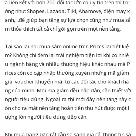
ã liên kết với hơn 700 đối tác lớn có uy tín trên thị trư
ờng như: Shopee, Lazada, Tiki, Ahamove, điện máy x
anh,...để giúp bạn tăng sự lựa chọn cũng như mua sắ
m thỏa thích tất cả chỉ gói gọn trên một nền tảng.
Tại sao lại nói mua sắm online trên Prices lại tiết kiệ
m? Không chỉ đem lại trải nghiệm tiện lợi khi có nhiề
u ngành hàng và nhiều thương hiệu khác nhau mà P
rices còn có cập nhập thường xuyên những mã giảm
giá, voucher khuyến mãi từ các đối tác cho khách hà
ng của mình. Mọi mã giảm đều hấp dẫn, cần thiết với
người tiêu dùng. Ngoài ra thì mới đây nền tảng này c
òn cho ra mắt nền tảng hoàn tiền thu hút được một l
ượng lớn người tiêu dùng tiếp cận.
Khi mua hàng bạn rất cần so sánh giá cả, thông tin sả