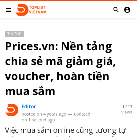


menu
TIN TỨC
Prices.vn: Nền tảng
chia sẻ mã giảm giá,
voucher, hoàn tiền
mua sắm
Editor
1,117
views
posted on
4 years ago
—
updated
on
1 second ago
Việc mua sắm online cũng tương tự