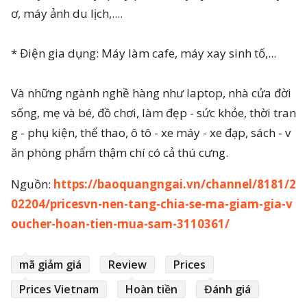
ơ, máy ảnh du lịch,....
* Điện gia dụng: Máy làm cafe, máy xay sinh tố,...
Và những ngành nghề hàng như laptop, nhà cửa đời
sống, mẹ và bé, đồ chơi, làm đẹp - sức khỏe, thời tran
g - phụ kiện, thể thao, ô tô - xe máy - xe đạp, sách - v
ăn phòng phẩm thậm chí có cả thú cưng.
Nguồn:
https://baoquangngai.vn/channel/8181/2
02204/pricesvn-nen-tang-chia-se-ma-giam-gia-v
oucher-hoan-tien-mua-sam-3110361/
mã giảm giá
Review
Prices
Prices Vietnam
Hoàn tiền
Đánh giá