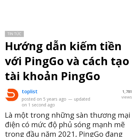
TIN TỨC
Hướng dẫn kiếm tiền
với PingGo và cách tạo
tài khoản PingGo
toplist
1,781
views
posted on
5 years ago
—
updated
on
1 second ago
Là một trong những sàn thương mại
điện có mức độ phủ sóng mạnh mẽ
trong đầu năm 2021, PingGo đang