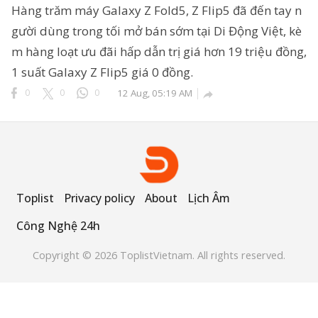
Hàng trăm máy Galaxy Z Fold5, Z Flip5 đã đến tay n
gười dùng trong tối mở bán sớm tại Di Động Việt, kè
m hàng loạt ưu đãi hấp dẫn trị giá hơn 19 triệu đồng,
ông Nghệ 24h
1 suất Galaxy Z Flip5 giá 0 đồng.
erved.
0
0
0
12 Aug, 05:19 AM

Toplist
Privacy policy
About
Lịch Âm
Công Nghệ 24h
Copyright © 2026 ToplistVietnam. All rights reserved.