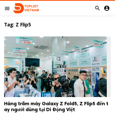


menu
Tag:
Z Flip5
Hàng trăm máy Galaxy Z Fold5, Z Flip5 đến t
ay người dùng tại Di Động Việt