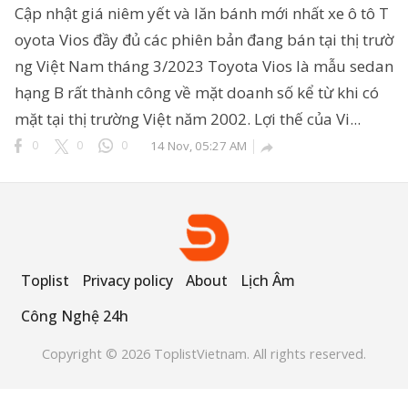
Cập nhật giá niêm yết và lăn bánh mới nhất xe ô tô T
oyota Vios đầy đủ các phiên bản đang bán tại thị trườ
ng Việt Nam tháng 3/2023 Toyota Vios là mẫu sedan
ông Nghệ 24h
hạng B rất thành công về mặt doanh số kể từ khi có
erved.
mặt tại thị trường Việt năm 2002. Lợi thế của Vi...
0
0
0
14 Nov, 05:27 AM

Toplist
Privacy policy
About
Lịch Âm
Công Nghệ 24h
Copyright © 2026 ToplistVietnam. All rights reserved.