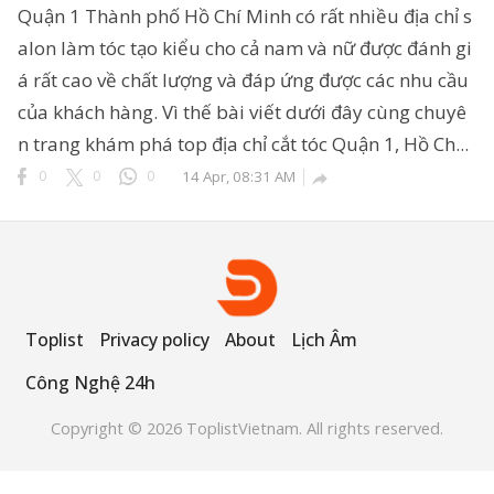
Quận 1 Thành phố Hồ Chí Minh có rất nhiều địa chỉ s
alon làm tóc tạo kiểu cho cả nam và nữ được đánh gi
á rất cao về chất lượng và đáp ứng được các nhu cầu
ông Nghệ 24h
của khách hàng. Vì thế bài viết dưới đây cùng chuyê
erved.
n trang khám phá top địa chỉ cắt tóc Quận 1, Hồ Ch...
0
0
0
14 Apr, 08:31 AM

Toplist
Privacy policy
About
Lịch Âm
Công Nghệ 24h
Copyright © 2026 ToplistVietnam. All rights reserved.