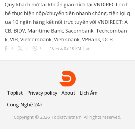
Quý khách mở tài khoản giao dịch tại VNDIRECT có t
hể thực hiện nộp/chuyển tiền nhanh chóng, tiện lợi q
ua 10 ngân hàng kết nối trực tuyến với VNDIRECT: A
ông Nghệ 24h
CB, BIDV, Maritime Bank, Sacombank, Techcomban
erved.
k, VIB, Vietcombank, Vietinbank, VPBank, OCB.
0
0
0
10 Feb, 03:10 PM

Toplist
Privacy policy
About
Lịch Âm
Công Nghệ 24h
Copyright © 2026 ToplistVietnam. All rights reserved.