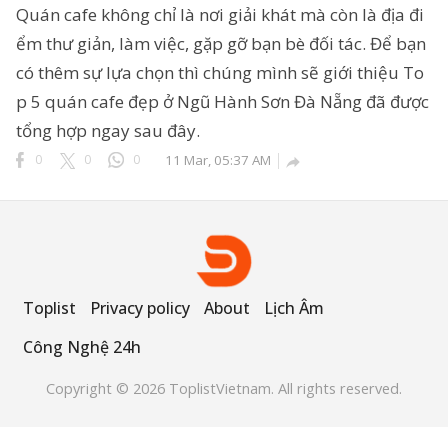
Quán cafe không chỉ là nơi giải khát mà còn là địa đi
ểm thư giản, làm việc, gặp gỡ bạn bè đối tác. Để bạn
có thêm sự lựa chọn thì chúng mình sẽ giới thiệu To
ông Nghệ 24h
p 5 quán cafe đẹp ở Ngũ Hành Sơn Đà Nẵng đã được
erved.
tổng hợp ngay sau đây.
0
0
0
11 Mar, 05:37 AM

Toplist
Privacy policy
About
Lịch Âm
Công Nghệ 24h
Copyright © 2026 ToplistVietnam. All rights reserved.