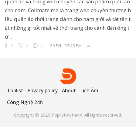
quần áo và trang web chuyên các sản phẩm quần áo
cho nam. Collmate.me là trang web chuyên thương h
iệu quần áo thời trang dành cho nam giới và tất tần t
ật những gì tốt nhất về thời trang cho cánh đàn ông t
ông Nghệ 24h
ừ...
erved.
0
0
0
20 Feb, 07:43 PM

Toplist
Privacy policy
About
Lịch Âm
Công Nghệ 24h
Copyright © 2026 ToplistVietnam. All rights reserved.