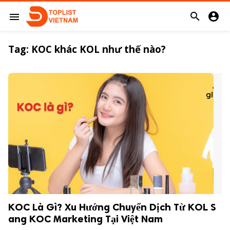


menu
Tag:
KOC khác KOL như thế nào?
KOC Là Gì? Xu Hướng Chuyển Dịch Từ KOL S
ang KOC Marketing Tại Việt Nam