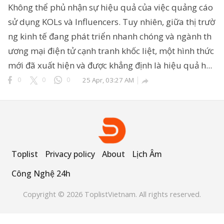
Không thể phủ nhận sự hiệu quả của việc quảng cáo
sử dụng KOLs và Influencers. Tuy nhiên, giữa thị trườ
ng kinh tế đang phát triển nhanh chóng và ngành th
ông Nghệ 24h
ương mại điện tử cạnh tranh khốc liệt, một hình thức
erved.
mới đã xuất hiện và được khẳng định là hiệu quả h...
0
0
0
25 Apr, 03:27 AM

Toplist
Privacy policy
About
Lịch Âm
Công Nghệ 24h
Copyright © 2026 ToplistVietnam. All rights reserved.