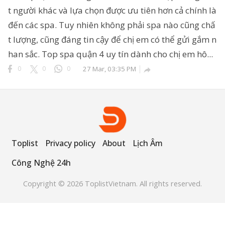
t người khác và lựa chọn được ưu tiên hơn cả chính là
đến các spa. Tuy nhiên không phải spa nào cũng chấ
t lượng, cũng đáng tin cậy để chị em có thể gửi gắm n
ông Nghệ 24h
han sắc. Top spa quận 4 uy tín dành cho chị em hô...
erved.
0
0
0
27 Mar, 03:35 PM

Toplist
Privacy policy
About
Lịch Âm
Công Nghệ 24h
Copyright © 2026 ToplistVietnam. All rights reserved.