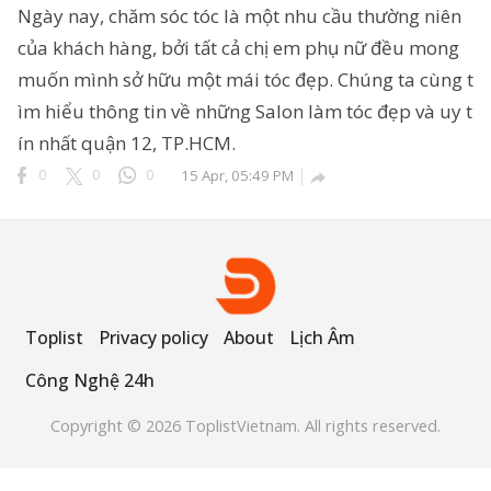
Ngày nay, chăm sóc tóc là một nhu cầu thường niên
của khách hàng, bởi tất cả chị em phụ nữ đều mong
muốn mình sở hữu một mái tóc đẹp. Chúng ta cùng t
ông Nghệ 24h
ìm hiểu thông tin về những Salon làm tóc đẹp và uy t
erved.
ín nhất quận 12, TP.HCM.
0
0
0
15 Apr, 05:49 PM

Toplist
Privacy policy
About
Lịch Âm
Công Nghệ 24h
Copyright © 2026 ToplistVietnam. All rights reserved.