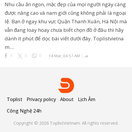
Nhu cầu ăn ngon, mặc đẹp của mọi người ngày càng
được nâng cao và nam giới cũng không phải là ngoại
lệ. Bạn ở ngay khu vực Quận Thanh Xuân, Hà Nội mà
ông Nghệ 24h
vẫn đang loay hoay chưa biết chọn đồ ở đâu thì hãy
erved.
dành ít phút để dọc bài viết dưới đây. Toplistvietna
m....
0
0
0
14 Mar, 04:57 AM

Toplist
Privacy policy
About
Lịch Âm
Công Nghệ 24h
Copyright © 2026 ToplistVietnam. All rights reserved.