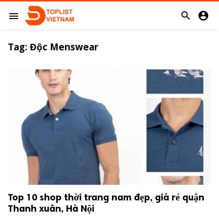


menu
Tag:
Độc Menswear
Top 10 shop thời trang nam đẹp, giá rẻ quận
Thanh xuân, Hà Nội