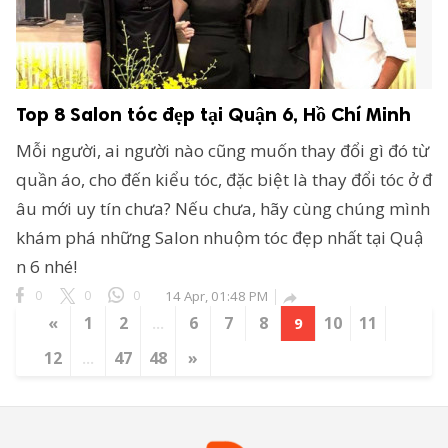
Top 8 Salon tóc đẹp tại Quận 6, Hồ Chí Minh
Mỗi người, ai người nào cũng muốn thay đổi gì đó từ
quần áo, cho đến kiểu tóc, đặc biệt là thay đổi tóc ở đ
âu mới uy tín chưa? Nếu chưa, hãy cùng chúng mình
khám phá những Salon nhuộm tóc đẹp nhất tại Quậ
n 6 nhé!
0
0
0
14 Apr, 01:48 PM

«
1
2
6
7
8
10
11
...
9
12
47
48
»
...