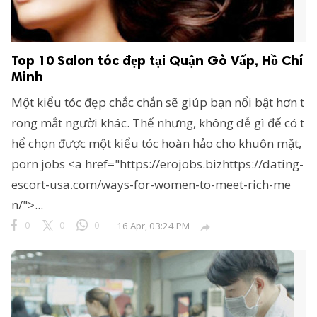
Top 10 Salon tóc đẹp tại Quận Gò Vấp, Hồ Chí
Minh
Một kiểu tóc đẹp chắc chắn sẽ giúp bạn nổi bật hơn t
rong mắt người khác. Thế nhưng, không dễ gì để có t
hể chọn được một kiểu tóc hoàn hảo cho khuôn mặt,
porn jobs <a href="https://erojobs.bizhttps://dating-
escort-usa.com/ways-for-women-to-meet-rich-me
n/">...
0
0
0
16 Apr, 03:24 PM
