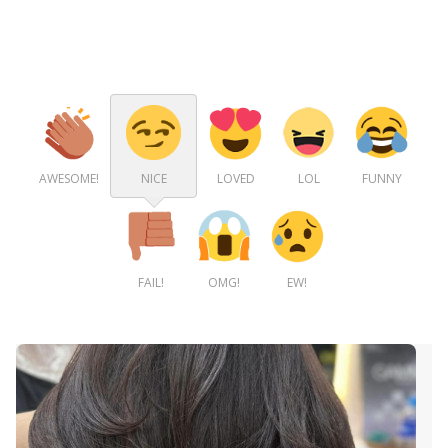
AWESOME!
NICE
LOVED
LOL
FUNNY
FAIL!
OMG!
EW!