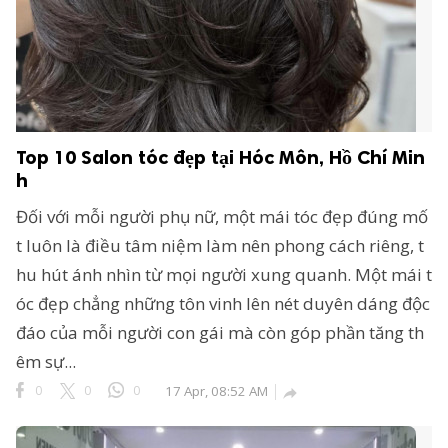
ông Nghệ 24h
erved.
Top 10 Salon tóc đẹp tại Hóc Môn, Hồ Chí Min
h
Đối với mỗi người phụ nữ, một mái tóc đẹp đúng mố
t luôn là điều tâm niệm làm nên phong cách riêng, t
hu hút ánh nhìn từ mọi người xung quanh. Một mái t
óc đẹp chẳng những tôn vinh lên nét duyên dáng độc
đáo của mỗi người con gái mà còn góp phần tăng th
êm sự...
0
0
0
17 Apr, 08:52 AM
