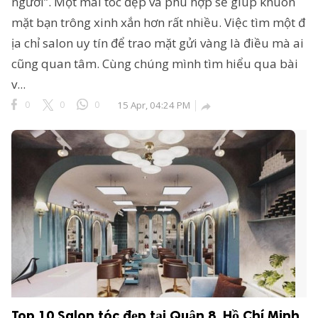
người”. Một mái tóc đẹp và phù hợp sẽ giúp khuôn
mặt bạn trông xinh xắn hơn rất nhiều. Việc tìm một đ
ịa chỉ salon uy tín để trao mặt gửi vàng là điều mà ai
cũng quan tâm. Cùng chúng mình tìm hiểu qua bài
v...
0
0
0
15 Apr, 04:24 PM

Top 10 Salon tóc đẹp tại Quận 8, Hồ Chí Minh