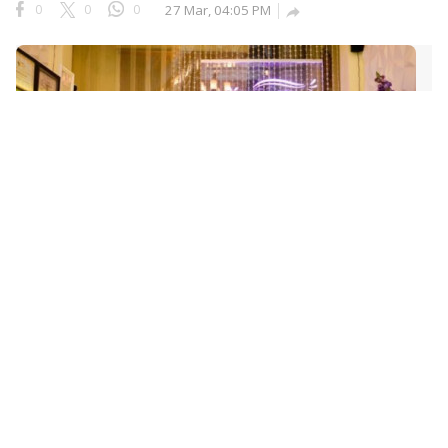
0
0
0
27 Mar, 04:05 PM

Top 10 Beauty Spa tại Quận 3, TP.Hồ Chí Minh
Chăm sóc da mặt là bước không thể thiếu trong công
cuộc làm đẹp của các chị em. Tuy nhiên những giải p
háp thực hiện tại nhà không đủ sức để chống lại nhữ
ng tác nhân gây hại trong môi trường và “hung thần”