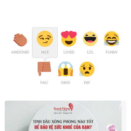
AWESOME!
NICE
LOVED
LOL
FUNNY
FAIL!
OMG!
EW!