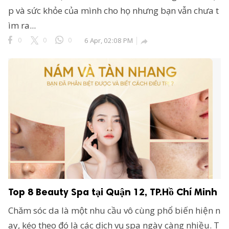
p và sức khỏe của mình cho họ nhưng bạn vẫn chưa t
ìm ra...
0
0
0
6 Apr, 02:08 PM

Top 8 Beauty Spa tại Quận 12, TP.Hồ Chí Minh
Chăm sóc da là một nhu cầu vô cùng phổ biến hiện n
ay, kéo theo đó là các dịch vụ spa ngày càng nhiều. T