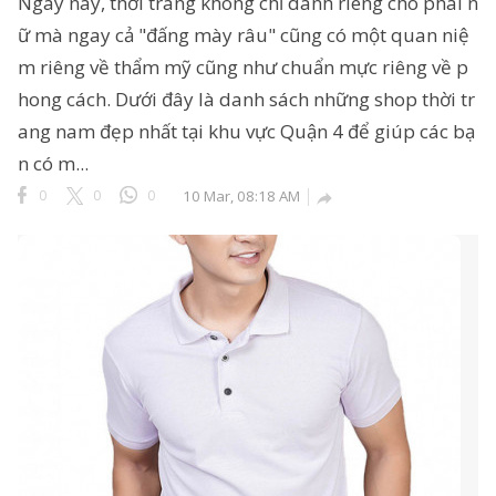
Ngày nay, thời trang không chỉ dành riêng cho phái n
ữ mà ngay cả "đấng mày râu" cũng có một quan niệ
m riêng về thẩm mỹ cũng như chuẩn mực riêng về p
hong cách. Dưới đây là danh sách những shop thời tr
ang nam đẹp nhất tại khu vực Quận 4 để giúp các bạ
n có m...
0
0
0
10 Mar, 08:18 AM
