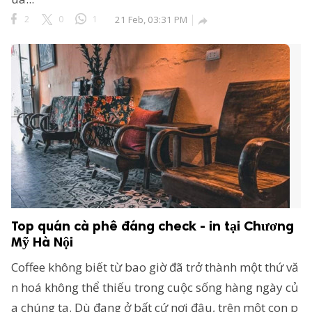
2
0
1
21 Feb, 03:31 PM

Top quán cà phê đáng check - in tại Chương
Mỹ Hà Nội
Coffee không biết từ bao giờ đã trở thành một thứ vă
n hoá không thể thiếu trong cuộc sống hàng ngày củ
a chúng ta. Dù đang ở bất cứ nơi đâu, trên một con p