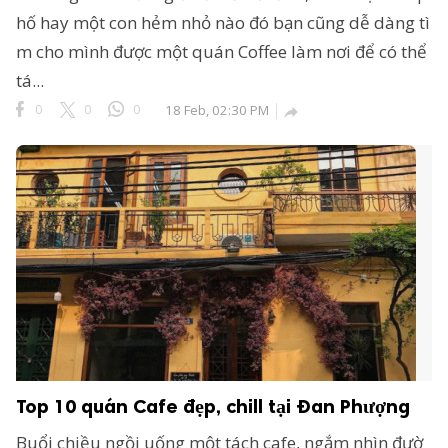
hố hay một con hẻm nhỏ nào đó bạn cũng dễ dàng tì
m cho mình được một quán Coffee làm nơi để có thể
tá...
0
0
0
18 Feb, 02:30 PM

Top 10 quán Cafe đẹp, chill tại Đan Phượng
Buổi chiều ngồi uống một tách cafe, ngắm nhìn đườ