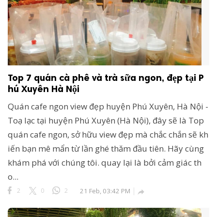
Top 7 quán cà phê và trà sữa ngon, đẹp tại P
hú Xuyên Hà Nội
Quán cafe ngon view đẹp huyện Phú Xuyên, Hà Nội -
Toạ lạc tại huyện Phú Xuyên (Hà Nội), đây sẽ là Top
quán cafe ngon, sở hữu view đẹp mà chắc chắn sẽ kh
iến bạn mê mẩn từ lần ghé thăm đầu tiên. Hãy cùng
khám phá với chúng tôi. quay lại là bởi cảm giác th
o...
2
0
2
21 Feb, 03:42 PM
