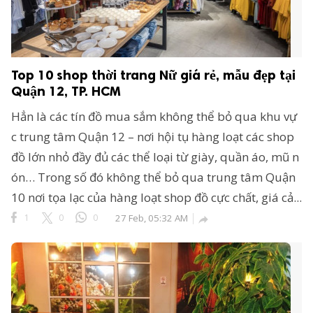
Top 10 shop thời trang Nữ giá rẻ, mẫu đẹp tại
Quận 12, TP. HCM
Hẳn là các tín đồ mua sắm không thể bỏ qua khu vự
c trung tâm Quận 12 – nơi hội tụ hàng loạt các shop
đồ lớn nhỏ đầy đủ các thể loại từ giày, quần áo, mũ n
ón… Trong số đó không thể bỏ qua trung tâm Quận
10 nơi tọa lạc của hàng loạt shop đồ cực chất, giá cả...
1
0
0
27 Feb, 05:32 AM
