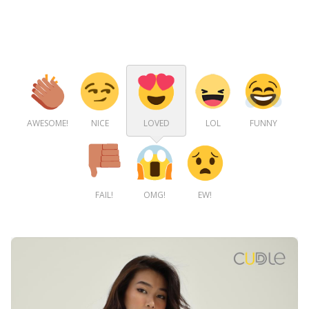
AWESOME!
NICE
LOVED
LOL
FUNNY
FAIL!
OMG!
EW!